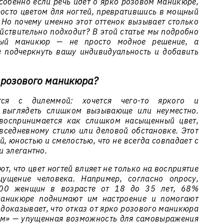
собенно если речь идет о ярко розовом маникюре,
росто цветом для ногтей, превратившись в мощный
 Но почему именно этот оттенок вызывает столько
ействительно подходит? В этой статье мы подробно
вый маникюр — не просто модное решение, а
е подчеркнуть вашу индивидуальность и добавить
о розового маникюра?
ся с дилеммой: хочется чего-то яркого и
 выглядеть слишком вызывающе или неуместно.
воспринимается как слишком насыщенный цвет,
вседневному стилю или деловой обстановке. Этот
й, юностью и смелостью, что не всегда совпадает с
и элегантно.
т, что цвет ногтей влияет не только на восприятие
щение человека. Например, согласно опросу,
000 женщин в возрасте от 18 до 35 лет, 68%
 маникюре поднимают им настроение и помогают
о доказывает, что отказ от ярко розового маникюра
ом» — упущенная возможность для самовыражения