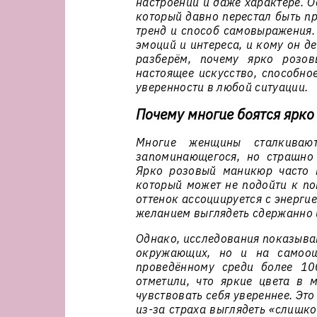
настроении и даже характере. О
который давно перестал быть п
тренд и способ самовыражения.
эмоций и интереса, и кому он д
разберём, почему ярко розо
настоящее искусство, способно
уверенности в любой ситуации.
Почему многие боятся ярк
Многие женщины сталкивают
запоминающегося, но страшно
Ярко розовый маникюр часто 
который может не подойти к по
оттенок ассоциируется с энергие
желанием выглядеть сдержанно 
Однако, исследования показываю
окружающих, но и на самоощу
проведённому среди более 1
отметили, что яркие цвета в
чувствовать себя увереннее. Эт
из-за страха выглядеть «слишк