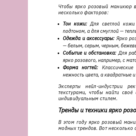
Чтобы ярко розовый маникюр в
несколько факторов:
Тон кожи:
Для светлой кожи 
подтоном, а для смуглой — теп
Одежда и аксессуары:
Ярко роз
— белым, серым, черным, бежев
Событие и обстановка:
Для раб
ярко розового, например, с м
Форма ногтей:
Классические 
нежность цвета, а квадратные и
Эксперты нейл-индустрии ре
текстурами, чтобы найти своё
индивидуальным стилем.
Тренды и техники ярко роз
В этом году ярко розовый ман
модных трендов. Вот несколько 