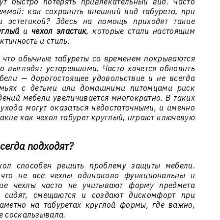
ут быстро потерять привлекательный вид. Часто
ммой: как сохранить внешний вид табурета, при
 эстетикой? Здесь на помощь приходят такие
углый
и
чехол эластик
, которые стали настоящим
ктичность и стиль.
, что обычные табуреты со временем покрываются
о выглядят устаревшими. Часто хочется обновить
бели — дорогостоящее удовольствие и не всегда
семьях с детьми или домашними питомцами риск
дений мебели увеличивается многократно. В таких
ухода могут оказаться недостаточными, и именно
такие как
чехол табурет круглый
, играют ключевую
сегда подходят?
хол способен решить проблему защиты мебели.
 что не все чехлы одинаково функциональны и
кие чехлы часто не учитывают форму предмета
о сидят, смещаются и создают дискомфорт при
аметно на табуретах круглой формы, где важно,
е соскальзывала.