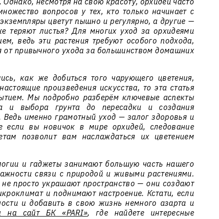
 Однако, несмотря на свою красоту, орхидеи часто
ножество вопросов у тех, кто только начинает с
экземпляры цветут пышно и регулярно, а другие —
же теряют листья? Для многих уход за орхидеями
ем, ведь эти растения требуют особого подхода,
я от привычного ухода за большинством домашних
ись, как же добиться того чарующего цветения,
настоящие произведения искусства, то эта статья
рытием. Мы подробно разберём ключевые аспекты
ва и выбора грунта до пересадки и создания
. Ведь именно грамотный уход — залог здоровья и
е если вы новичок в мире орхидей, следование
етам позволит вам наслаждаться их цветением
логии и гаджеты занимают большую часть нашего
ажности связи с природой и живыми растениями.
, не просто украшают пространство — они создают
кроклимат и поднимают настроение. Кстати, если
ности и добавить в свою жизнь немного азарта и
и на сайт БК «PARI»
, где найдете интересные