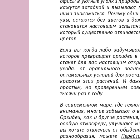
офисы в уютные уголки природы.
кажутся загадкой и вызывают м
ними знакомиться. Почему одни 
увы, остаются без цветов и да
становится настоящим испытани
который существенно отличаетс
цветов.
Если вы когда-либо задумывал
которое превращает орхидеи в 
станет для вас настоящим отк
ухода: от правильного поли
оптимальных условий для роста
красоты этих растений. И даж
простым, но проверенным сов
тысячи раз в году.
В современном мире, где техно
внимания, многие забывают о в
Орхидеи, как и другие растения
особую атмосферу, улучшают ми
вы хотите отвлечься от обыден
разнообразия, можете
Перейт