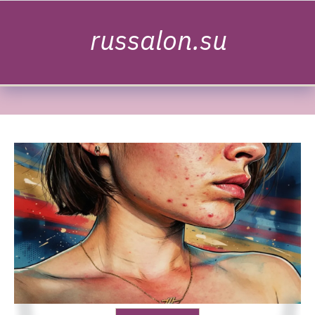
Skip to content
russalon.su