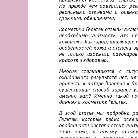
Но прежде чем довериться рек
реальными отзывами и оценкам
громкими обещаниями.
Косметика Гельтек отзывы вклю
необходимо учитывать. Это н
комплекс факторов, влияющих н
особенностей кожи и степени э
не только избежать разочаро
красоте и здоровью.
Многие сталкиваются с ситу
ожидаемого результата нет, ил
привести к потере доверия к бр
существовал способ заранее уз
именно вам? Именно такой по
данных о косметике Гельтек.
В этой статье мы подробно р
Гельтек, которые редко осве
особенности состава стоит учит
типа кожи, и почему отзыв
помощником в принятии реш