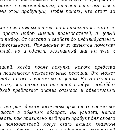
ламе и рекомендациям, полезно ознакомиться с
и этой продукции, чтобы понять, что стоит за
чает ряд важных элементов и параметров, которые
е просто набор мнений пользователей, а целый
а выбор. От состава и свойств до индивидуальных
ффективности. Понимание этих аспектов помогает
ваний, но и сделать осознанный шаг на пути к
ацией, когда после покупки нового средства
и появляются нежелательные реакции. Это может
енду и даже к косметике в целом. Но что если бы
нать, насколько тот или иной продукт подойдет
дход предлагает анализ отзывов и объективных
ассмотрим десять ключевых фактов о косметике
щаются в обычных обзорах. Вы узнаете, какие
ывать, как правильно выбирать продукт для своего
ы пользователей могут стать вашим главным
ения. Кроме того, мы поделимся актуальной