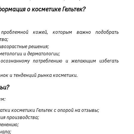
ормация о косметике Гельтек?
 проблемной кожей, которым важно подобрать
тва;
ивозрастные решения;
метологии и дерматологии;
 осознанному потреблению и желающим избегать
винок и тенденций рынка косметики.
тьи?
ем:
атки косметики Гельтек с опорой на отзывы;
гия производства;
менению;
нала;