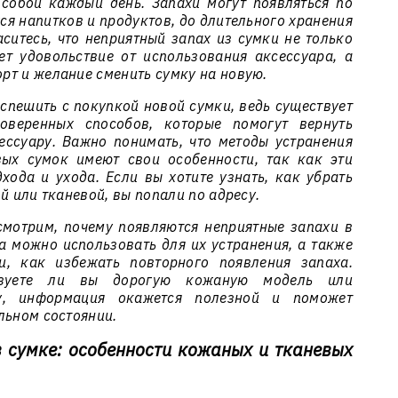
 собой каждый день. Запахи могут появляться по
я напитков и продуктов, до длительного хранения
ситесь, что неприятный запах из сумки не только
ет удовольствие от использования аксессуара, а
рт и желание сменить сумку на новую.
спешить с покупкой новой сумки, ведь существует
веренных способов, которые помогут вернуть
ессуару. Важно понимать, что методы устранения
ых сумок имеют свои особенности, так как эти
хода и ухода. Если вы хотите узнать, как убрать
й или тканевой, вы попали по адресу.
смотрим, почему появляются неприятные запахи в
а можно использовать для их устранения, а также
и, как избежать повторного появления запаха.
ьзуете ли вы дорогую кожаную модель или
у, информация окажется полезной и поможет
льном состоянии.
в сумке: особенности кожаных и тканевых