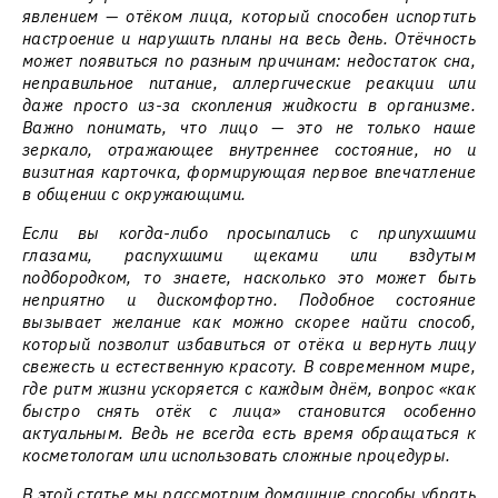
явлением — отёком лица, который способен испортить
настроение и нарушить планы на весь день. Отёчность
может появиться по разным причинам: недостаток сна,
неправильное питание, аллергические реакции или
даже просто из-за скопления жидкости в организме.
Важно понимать, что лицо — это не только наше
зеркало, отражающее внутреннее состояние, но и
визитная карточка, формирующая первое впечатление
в общении с окружающими.
Если вы когда-либо просыпались с припухшими
глазами, распухшими щеками или вздутым
подбородком, то знаете, насколько это может быть
неприятно и дискомфортно. Подобное состояние
вызывает желание как можно скорее найти способ,
который позволит избавиться от отёка и вернуть лицу
свежесть и естественную красоту. В современном мире,
где ритм жизни ускоряется с каждым днём, вопрос «как
быстро снять отёк с лица» становится особенно
актуальным. Ведь не всегда есть время обращаться к
косметологам или использовать сложные процедуры.
В этой статье мы рассмотрим домашние способы убрать